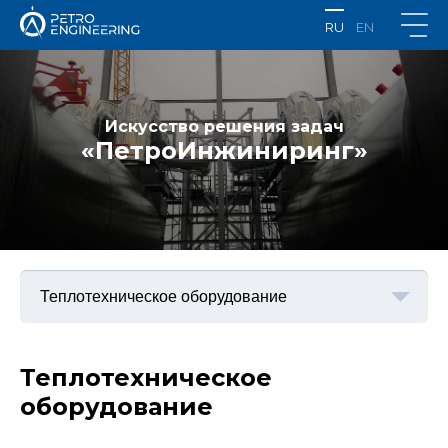
RU
EN
Искусство решения задач
«ПетроИнжиниринг»
Теплотехническое
оборудование