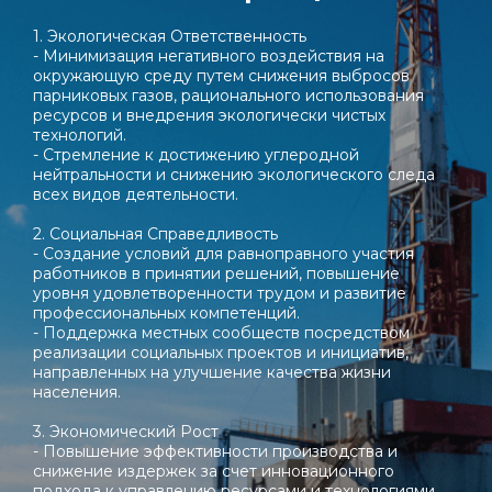
1. Экологическая Ответственность
- Минимизация негативного воздействия на
окружающую среду путем снижения выбросов
парниковых газов, рационального использования
ресурсов и внедрения экологически чистых
технологий.
- Стремление к достижению углеродной
нейтральности и снижению экологического следа
всех видов деятельности.
2. Социальная Справедливость
- Создание условий для равноправного участия
работников в принятии решений, повышение
уровня удовлетворенности трудом и развитие
профессиональных компетенций.
- Поддержка местных сообществ посредством
реализации социальных проектов и инициатив,
направленных на улучшение качества жизни
населения.
3. Экономический Рост
- Повышение эффективности производства и
снижение издержек за счет инновационного
подхода к управлению ресурсами и технологиями.